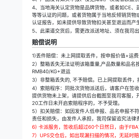
4、当地海关认定货物是品牌货物，或者如CE、蓝牙、
等等认证的问题，或者货物属于当地反倾销货物
认证报告，如未提供导致货物扣关甚至退运而产
5、此渠道交货后，需更改派送地址、须在我司
赔偿说明
1)丢件赔偿：未上网提取丢件，按申报价值+运费最
2）整箱丢失无法证明该箱重量,产品数量和品名
RMB40/KG+退运
3）非整箱丢失的, 不予赔偿。已上网提取丢件，
4）索赔程序：同批次货物派送后，请客户在签收后
提供货物未上架，请提供后台截图至我司客服，开
20工作日未开启索赔程序的，不予受理。
5）扣关赔偿：如因发件人低申报、品名申报不
责任和损失，由发件人承担，我司保留追究法律
6) 卡派服务，签收后超过60个日然日，由于FB
7）UPS交仓后，如出现漏扫描的情况，无延时赔