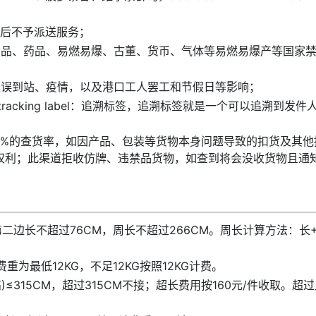
关后不予派送服务；
食品、药品、易燃易爆、古董、货币、气体等易燃易爆产等国家
延误到站、疫情，以及港口工人罢工和节假日等影响；
tracking label：追溯标签，追溯标签就是一个可以追溯到发件
00%的查货率，如因产品、包装等货物本身问题导致的扣货及其他
权利；此渠道拒收仿牌、违禁品货物，如查到将会没收货物且通
第二边长不超过76CM，周长不超过266CM。周长计算方法：长+
重为最低12KG，不足12KG按照12KG计费。
高)≤315CM，超过315CM不接；超长费用按160元/件收取。超