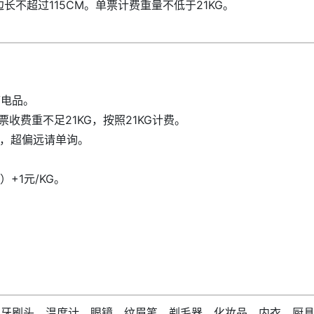
长不超过115CM。单票计费重量不低于21KG。
带电品。
票收费重不足21KG，按照21KG计费。
/件，超偏远请单询。
+1元/KG。
杯，牙刷头、温度计、眼镜、纹眉笔、剃毛器，化妆品，内衣，厨