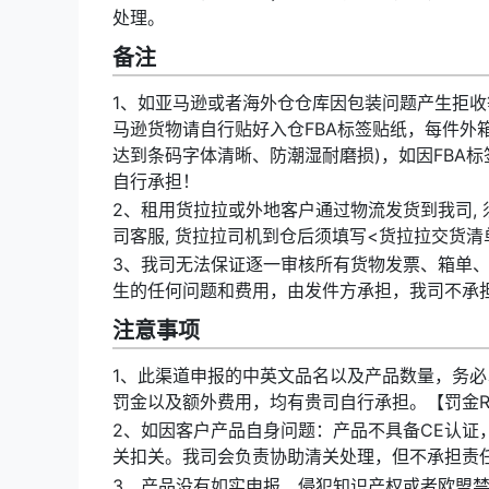
处理。
备注
1、如亚马逊或者海外仓仓库因包装问题产生拒收
马逊货物请自行贴好入仓FBA标签贴纸，每件外
达到条码字体清晰、防潮湿耐磨损)，如因FBA
自行承担！
2、租用货拉拉或外地客户通过物流发货到我司, 
司客服, 货拉拉司机到仓后须填写<货拉拉交货清
3、我司无法保证逐一审核所有货物发票、箱单
生的任何问题和费用，由发件方承担，我司不承
注意事项
1、此渠道申报的中英文品名以及产品数量，务必
罚金以及额外费用，均有贵司自行承担。【罚金RM
2、如因客户产品自身问题：产品不具备CE认证
关扣关。我司会负责协助清关处理，但不承担责
3、产品没有如实申报、侵犯知识产权或者欧盟