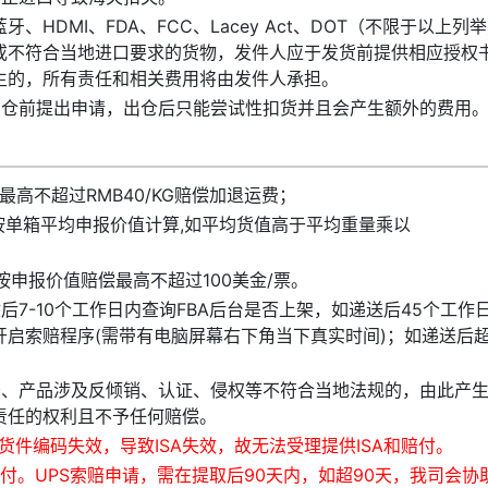
HDMI、FDA、FCC、Lacey Act、DOT（不限于以上列
或不符合当地进口要求的货物，发件人应于发货前提供相应授权
生的，所有责任和相关费用将由发件人承担。
出仓前提出申请，出仓后只能尝试性扣货并且会产生额外的费用
高不超过RMB40/KG赔偿加退运费；
按单箱平均申报价值计算,如平均货值高于平均重量乘以
按申报价值赔偿最高不超过100美金/票。
7-10个工作日内查询FBA后台是否上架，如递送后45个工作
启索赔程序(需带有电脑屏幕右下角当下真实时间)；如递送后
符、产品涉及反倾销、认证、侵权等不符合当地法规的，由此产
责任的权利且不予任何赔偿。
A货件编码失效，导致ISA失效，故无法受理提供ISA和赔付。
付。UPS索赔申请，需在提取后90天内，如超90天，我司会协