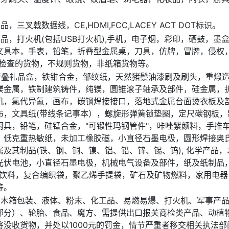
戟数据线，CE,HDMI,FCC,LACEY ACT DOT标识。
，打火机(包括USB打火机),手机，电子烟，彩印，硒鼓，墨
文具本，手表，铅笔，折叠型金属桌，刀具，仿牌，冒牌，侵权
开检查的货物，不规则货物，非纸箱货物等。
，折叠礼品盒，铁钳合金，邹纹纸，天然猪鬃油漆刷及刷头，重煅
镁金属，铁制建筑铸件，纯镁，圆锥滚子轴承及部件，硅金属，
机，氯代异氰，画布，碳钢焊接接口，落地式金属台面烫衣板及
布，文具纸(带线条记事本），螺旋形弹簧锁垫圈，定尺碳钢板，
具，铅笔，硅锰合金，"可锻性玛钢管件"，咔唑紫颜料，手推
，低克重热敏纸，未加工橡胶磁，小直径石墨电极，圆形焊接奥
及其制品(铁、钢、铜、镍、铝、铅、锌、锡、钨), 化学产品，
光伏电池，小直径石墨电极，机械电气设备及部件，纸及纸制品
与饮料，复合编织袋，聚乙烯手提袋，矿石及矿物燃料，家用电器
等。
、木箱包装、液体、粉末、化工品、易燃易爆、打火机、军事产
部分）、轮胎、食品、魔方、需提供出口报关商检类产品、动植
没收货物，并处以1000元的罚金，情节严重者移交相关执法部