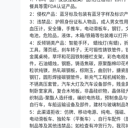
餐具等需FDA认证产品。
2：侵权产品：蓝牙标及包装有蓝牙字样及标识产品，三叉
3：违禁品：护照身份证私人物品，成人男女性用品
血压计，安全锤，手推车，电动滑板车，钢钉，
电池，危险品，液体，木箱/铁箱等包装难以打
4：反倾销类产品：智能手环， 蜡烛灯(有蜡)
工具，薄页纸，刹车转子，无可锻性铸铁管件，
金属桌椅，草坪和花园铁制栅栏支架，彩色电视
件，石油蜡烛，钢筋，铸造焦碳，原聚酯棉印花
粒状纯镁，热轧碳钢板，棕刚玉，曲别针，搪瓷厨
钢钉，圆形焊接碳钢管件，新充气工程机械轮胎
不锈高压套管，汽车大灯及汽车设备部件，贱金属
制卧室家具，复合木地板，非晶硅织物，晶体硅
织制品-聚酯人造纤维，编织电热毯，预制食品
自行车，车船运输设备及部件，建材与玻璃制品
5：此渠道拒收：仿牌、移动电源、纯电、强磁
电动滑板车、独轮车（平衡车）、自行车配件（
制品等及其他违禁品；如检查有冲货行为，我司将