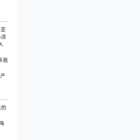
往亚
必须
人
系我
所产
生的
海