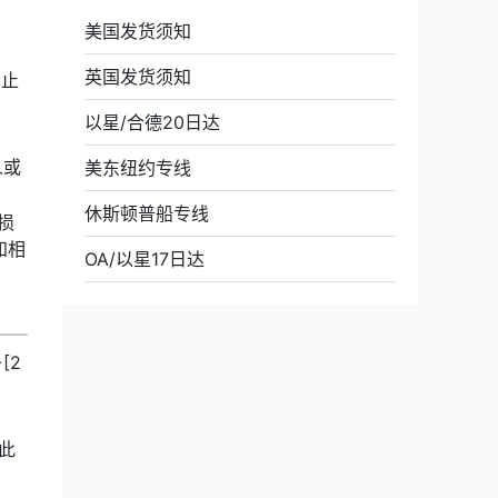
美国发货须知
英国发货须知
禁止
以星/合德20日达
人或
美东纽约专线
休斯顿普船专线
损
知相
OA/以星17日达
[2
过此