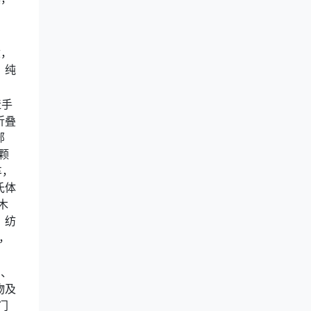
盒，
，纯
造手
折叠
部
颗
车，
氏体
木
，纺
，
品、
物及
门