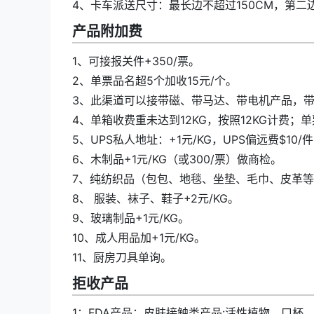
4、卡车派送尺寸：最长边不超过150CM，第二边
产品附加费
1、可接报关件+350/票。
2、单票品名超5个加收15元/个。
3、此渠道可以接带磁、带马达、带电机产品，
4、单箱收费重未达到12KG，按照12KG计费；单
5、UPS私人地址：+1元/KG，UPS偏远费$10
6、木制品+1元/KG（或300/票）做商检。
7、纯纺织品（包包、地毯、坐垫、毛巾、皮革等）
8、 服装、袜子、鞋子+2元/KG。
9、玻璃制品+1元/KG。
10、成人用品加+1元/KG。
11、厨房刀具单询。
拒收产品
1：FDA产品：皮肤接触类产品:活性植物，口