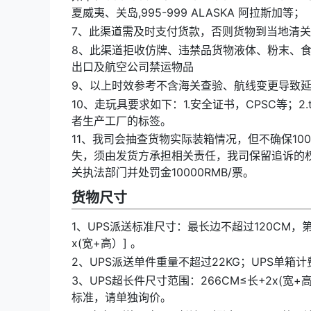
夏威夷、关岛,995-999 ALASKA 阿拉斯加等；
7、此渠道需及时支付货款，否则货物到当地清
8、此渠道拒收仿牌、违禁品货物液体、粉末、
出口及航空公司禁运物品
9、以上时效参考不含海关查验、航线变更导致
10、走玩具要求如下：1.安全证书，CPSC等；2.
者生产工厂的标签。
11、我司会抽查货物实际装箱情况，但不确保1
失，须由发货方承担相关责任，我司保留追诉的
关执法部门并处罚金10000RMB/票。
货物尺寸
1、UPS派送标准尺寸：最长边不超过120CM，
x(宽+高）] 。
2、UPS派送单件重量不超过22KG；UPS单箱计费
3、UPS超长件尺寸范围：266CM≤长+2x(宽+
标准，请单独询价。