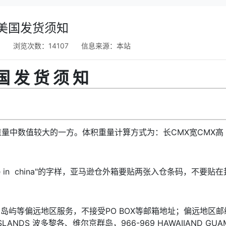
美国发货须知
5
浏览次数：14107
信息来源：
本站
国 发 货 须 知
重量中数值较大的一方。体积重量计算方式为：长CMX宽CMX高
 in china"的字样，亚马逊仓外箱要贴两张入仓条码，不要贴在
岛屿等偏远地区服务，不接受PO BOX等邮箱地址；偏远地区邮
N LSLANDS 波多黎各、维尔京群岛，966-969 HAWAIIAND GUA