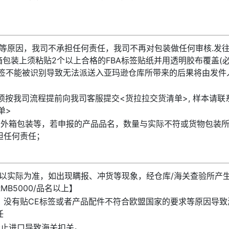
等原因，我司不承担任何责任，我司不再对包装做任何审核.发
箱包装上须粘贴2个以上合格的FBA标签贴纸并用透明胶布覆盖(
标签不能被识别导致无法派送入亚玛逊仓库所带来的后果将由发件
须按我司流程提前向我司客服提交<货拉拉交货清单>, 样本请联
单>
、外箱包装等，若申报的产品品名，数量与实际不符或货物包装
担任何责任；
以实际为准，如出现瞒报、冲货等现象，经仓库/海关查验所产
B5000/品名以上】
，没有贴CE标签或者产品配件不符合欧盟国家的要求等原因导致
任
禁止进口导致海关扣关。