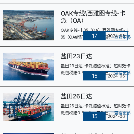
OAK专线\西雅图专线-卡
派（OA）
OAK专线-卡派（OA）西雅图专线-卡
17
2024-08
派（OA统配）注意事项货型比例超过
1:210，可申请单价减0.2元/KG;（用
美森头程的渠道货型比例超过1:210，
盐田23日达
···
盐田23日达-卡派赔偿标准：超时效卡
派包税赔0.5元/kg/工作日，卡派不包
15
2024-06
税50元/方/工作日（直至运费抵完为
止）不包税注意事项：①不含关税···
盐田26日达
盐田26日达-卡派赔偿标准：超时效卡
派包税赔0.5元/kg/工作日，卡派不包
15
2024-06
税50元/方/工作日（直至运费抵完为
止）不包税注意事项：①不含关税···