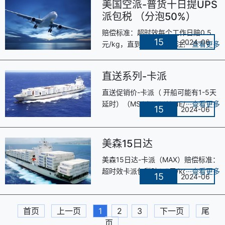
美国空派-普货十日提UPS
派包税 （分泡50%）
赔偿标准：超时效每个工作日赔0.5
15
2024-06
元/kg，直到运费抵完。注意事项货型
比例超过1:210，可申请单价减0.2
元/KG;货型比例超过1:250，可申请单
直送系列-卡派
价···
直送促销价-卡派（ 开船可能有1-5天
延时）（MSC/HMM/ONE/OA/合德/
15
2024-06
海领（义乌）/TSL统配）直送快速达-
卡派（OA）OAK直送促销价-卡派（
开船···
美森15日达
美森15日达-卡派（MAX）赔偿标准：
超时效卡派包税赔0.5元/kg/工作日，
15
2024-06
卡派不包税50元/方/工作日（直至运
费抵完为止）美森正班13日达查验一
···
首页
上一页
1
2
3
下一页
尾
页