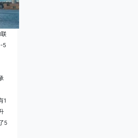
M联
-5
承
有1
升
了5