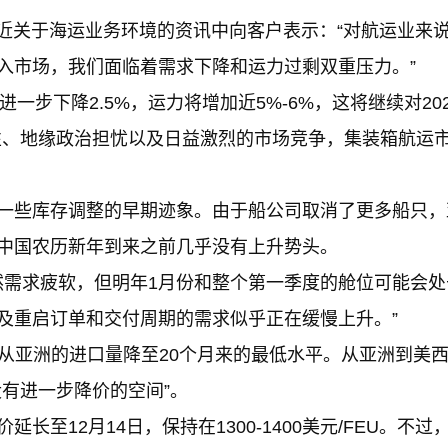
最近关于海运业务环境的资讯中向客户表示：“对航运业来
入市场，我们面临着需求下降和运力过剩双重压力。”
进一步下降2.5%，运力将增加近5%-6%，这将继续对202
性、地缘政治担忧以及日益激烈的市场竞争，集装箱航运
r称，有一些库存调整的早期迹象。由于船公司取消了更多船只
中国农历新年到来之前几乎没有上升势头。
虽然需求疲软，但明年1月份和整个第一季度的舱位可能会处
及重启订单和交付周期的需求似乎正在缓慢上升。”
份从亚洲的进口量降至20个月来的最低水平。从亚洲到美
有进一步降价的空间”。
至12月14日，保持在1300-1400美元/FEU。不过