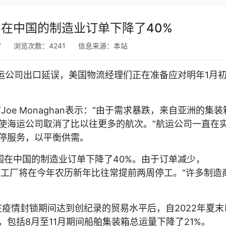
在中国的制造业订单下降了40%
7
浏览次数：4241
信息来源：
本站
运公司出口延误，美国物流经理们正在准备应对明年1月
p首席执行官Joe Monaghan表示：“由于需求暴跌，来自亚洲的集装
使海运公司取消了比以往更多的航次。”航运公司一直在
停服务，以平衡供需。
国在中国的制造业订单下降了40%。由于订单减少，
C，预计中国工厂将在今年农历新年比往常提前两周停工。“许多制造
示，在疫情封锁期间达到创纪录的贸易水平后，自2022年夏末
，包括8月至11月期间船舶集装箱总运量下降了21%。