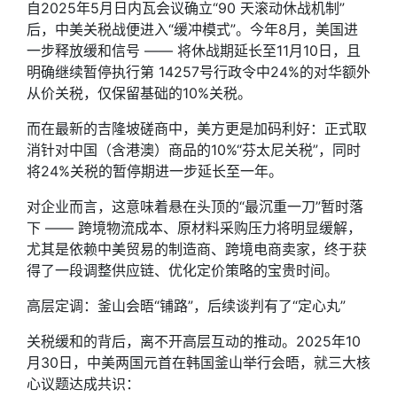
自2025年5月日内瓦会议确立“90 天滚动休战机制”
后，中美关税战便进入“缓冲模式”。今年8月，美国进
一步释放缓和信号 —— 将休战期延长至11月10日，且
明确继续暂停执行第 14257号行政令中24%的对华额外
从价关税，仅保留基础的10%关税。
而在最新的吉隆坡磋商中，美方更是加码利好：正式取
消针对中国（含港澳）商品的10%“芬太尼关税”，同时
将24%关税的暂停期进一步延长至一年。
对企业而言，这意味着悬在头顶的“最沉重一刀”暂时落
下 —— 跨境物流成本、原材料采购压力将明显缓解，
尤其是依赖中美贸易的制造商、跨境电商卖家，终于获
得了一段调整供应链、优化定价策略的宝贵时间。
高层定调：釜山会晤“铺路”，后续谈判有了“定心丸”
关税缓和的背后，离不开高层互动的推动。2025年10
月30日，中美两国元首在韩国釜山举行会晤，就三大核
心议题达成共识：