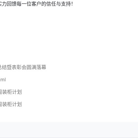
实力回馈每一位客户的信任与支持！
作总结暨表彰会圆满落幕
tml
3周装柜计划
4周装柜计划