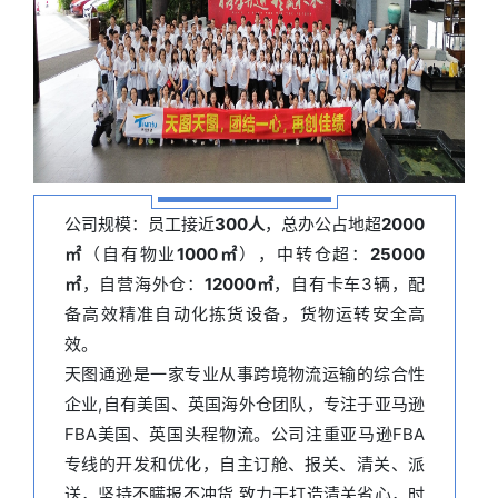
公司规模：员工接近
300人
，总办公占地超
2000
㎡
（自有物业
1000㎡
），中转仓超：
25000
㎡
，自营海外仓：
12000㎡
，自有卡车3辆，配
备高效精准自动化拣货设备，货物运转安全高
效。
天图通逊是一家专业从事跨境物流运输的综合性
企业,自有美国、英国海外仓团队，专注于亚马逊
FBA美国、英国头程物流。公司注重亚马逊FBA
专线的开发和优化，自主订舱、报关、清关、派
送，坚持不瞒报不冲货,致力于打造清关省心，时