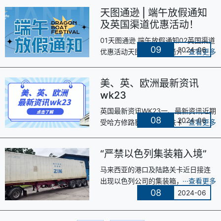
理订单配送。对于许多卖家来说，
天图通逊 | 端午放假通知
FB···
及英国渠道优惠活动！
01天图通逊 端午放假通知02英国渠道
09
2024-06
优惠活动天图通逊企业简介深圳市天
图通逊供应链有限公司（简称“天图通
逊”）于2018年9月成立，总部位···
美、英、欧洲最新资讯
wk23
英国最新资讯WK23一、最新资讯近期
08
2024-06
受哈方修路影响，中英铁卡换板时
效，会有5-7天的延误。1.亚马逊
LBA4、BHX4、BHX8 有派送缓慢情
“严禁以色列集装箱入境”
况。2.LB···
马来西亚的港口及陆路关卡近日接连
出现以色列公司的集装箱，引起当局
08
关注。据马来西亚《光华日报》、马
2024-06
新社4日报道，马来西亚副首相兼乡村
···