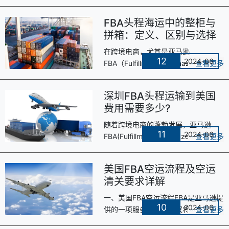
FBA头程海运中的整柜与
拼箱：定义、区别与选择
在跨境电商，尤其是亚马逊
12
2024-06
FBA（Fulfillment by Amazon）模式
下，头程海运是连接卖家与国内仓库
及亚马逊海外仓库的关键环节。在这
深圳FBA头程运输到美国
个过程中···
费用需要多少?
随着跨境电商的蓬勃发展，亚马逊
11
2024-06
FBA(Fulfillment by Amazon)服务已
成为众多卖家的重要选择。对于深圳
的卖家而言，了解FBA头程运输到美
美国FBA空运流程及空运
国···
清关要求详解
一、美国FBA空运流程FBA是亚马逊提
10
2024-06
供的一项服务，允许卖家将库存存储
在亚马逊的仓库中，由亚马逊负责处