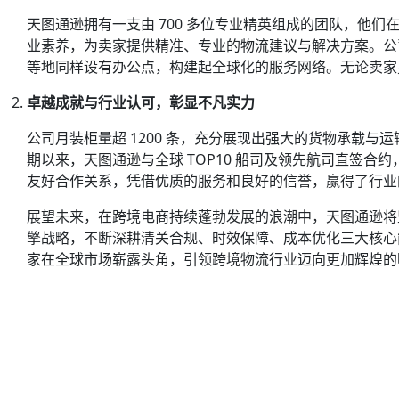
天图通逊
拥有一支由 700 多位专业精英组成的团队，他
业素养，为卖家提供精准、专业的物流建议与解决方案。公
等地同样设有办公点，构建起全球化的服务网络。无论卖家
卓越成就与行业认可，彰显不凡实力
公司月装柜量超 1200 条，充分展现出强大的货物承载与
期以来，
天图通逊
与全球 TOP10 船司及领先航司直签合约
友好合作关系，凭借优质的服务和良好的信誉，赢得了行业
展望未来，在跨境电商持续蓬勃发展的浪潮中，
天图通逊
将
擎战略，不断深耕清关合规、时效保障、成本优化三大核心
家在全球市场崭露头角，引领跨境物流行业迈向更加辉煌的